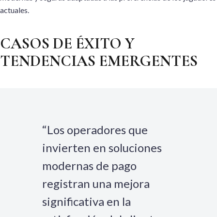
actuales.
CASOS DE ÉXITO Y
TENDENCIAS EMERGENTES
“Los operadores que
invierten en soluciones
modernas de pago
registran una mejora
significativa en la