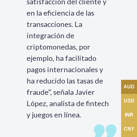
satisfacción del cliente y
en la eficiencia de las
transacciones. La
integración de
criptomonedas, por
ejemplo, ha facilitado
pagos internacionales y
ha reducido las tasas de
AUD
fraude”, señala Javier
USD
López, analista de fintech
y juegos en línea.
INR
CNY