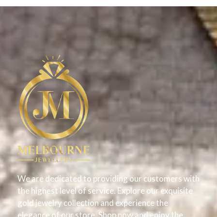
We are dedicated to providing our customers with
the highest level of service. Explore our exquisite
gold jewelry collection and experience the
elegance of our store. Shop now and enjoy the