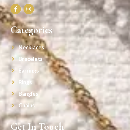
Categories
Necklaces
Bracelets
Earrings
Rings
Bangles
Chains
Get In Touch