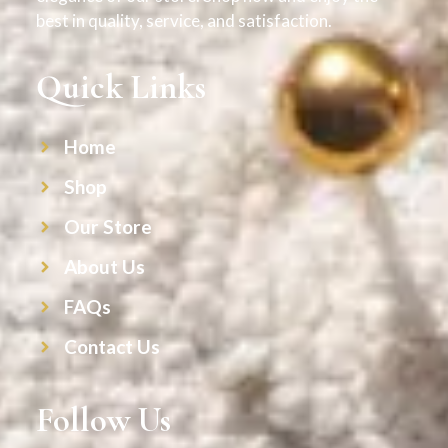
best in quality, service, and satisfaction.
Quick Links
Home
Shop
Our Store
About Us
FAQs
Contact Us
Follow Us