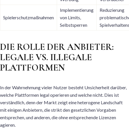
Implementierung
Reduzierung
Spielerschutzmaßnahmen
von Limits,
problematisch
Selbstsperren
Spielverhalten
DIE ROLLE DER ANBIETER:
LEGALE VS. ILLEGALE
PLATTFORMEN
In der Wahrnehmung vieler Nutzer besteht Unsicherheit darüber,
welche Plattformen legal operieren und welche nicht. Dies ist
verständlich, denn der Markt zeigt eine heterogene Landschaft
mit einigen Anbietern, die strikt den gesetzlichen Vorgaben
entsprechen, und anderen, die ohne entsprechende Lizenzen
agieren.