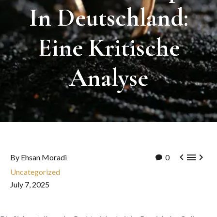
In
Deutschland:
Eine
Kritische
Analyse



By Ehsan Moradi
0
Uncategorized
July 7, 2025