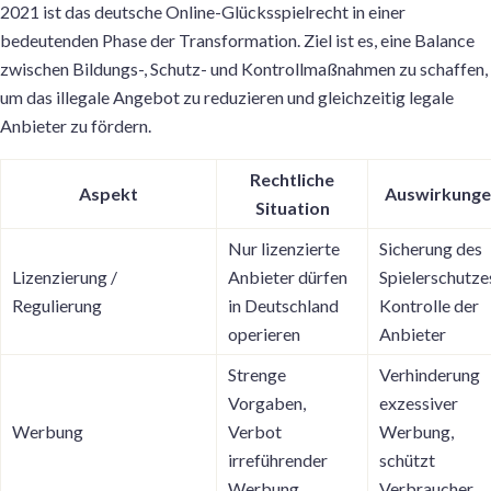
2021 ist das deutsche Online-Glücksspielrecht in einer
bedeutenden Phase der Transformation. Ziel ist es, eine Balance
zwischen Bildungs-, Schutz- und Kontrollmaßnahmen zu schaffen,
um das illegale Angebot zu reduzieren und gleichzeitig legale
Anbieter zu fördern.
Rechtliche
Aspekt
Auswirkung
Situation
Nur lizenzierte
Sicherung des
Lizenzierung /
Anbieter dürfen
Spielerschutze
Regulierung
in Deutschland
Kontrolle der
operieren
Anbieter
Strenge
Verhinderung
Vorgaben,
exzessiver
Werbung
Verbot
Werbung,
irreführender
schützt
Werbung
Verbraucher