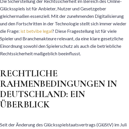
Die Sicherstellung der Rechtssicherheit im Bereich des Online-
Glücksspiels ist für Anbieter, Nutzer und Gesetzgeber
gleichermaßen essenziell. Mit der zunehmenden Digitalisierung
und den Fortschritten in der Technologie stellt sich immer wieder
die Frage:
ist betvibe legal
? Diese Fragestellung ist für viele
Spieler und Branchenakteure relevant, da eine klare gesetzliche
Einordnung sowohl den Spielerschutz als auch die betriebliche
Rechtssicherheit maßgeblich beeinflusst.
RECHTLICHE
RAHMENBEDINGUNGEN IN
DEUTSCHLAND: EIN
ÜBERBLICK
Seit der Änderung des Glücksspielstaatsvertrags (GlüStV) im Juli