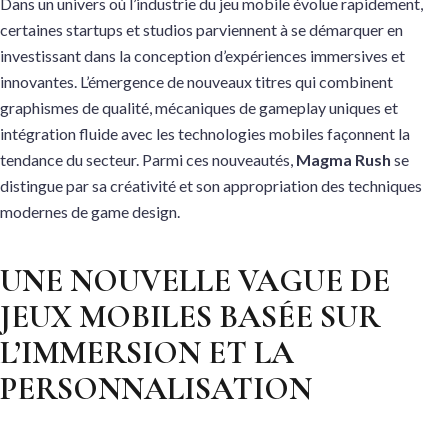
Dans un univers où l’industrie du jeu mobile évolue rapidement,
certaines startups et studios parviennent à se démarquer en
investissant dans la conception d’expériences immersives et
innovantes. L’émergence de nouveaux titres qui combinent
graphismes de qualité, mécaniques de gameplay uniques et
intégration fluide avec les technologies mobiles façonnent la
tendance du secteur. Parmi ces nouveautés,
Magma Rush
se
distingue par sa créativité et son appropriation des techniques
modernes de game design.
UNE NOUVELLE VAGUE DE
JEUX MOBILES BASÉE SUR
L’IMMERSION ET LA
PERSONNALISATION