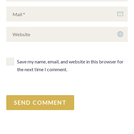
Save my name, email, and website in this browser for
the next time I comment.
SEND COMMENT