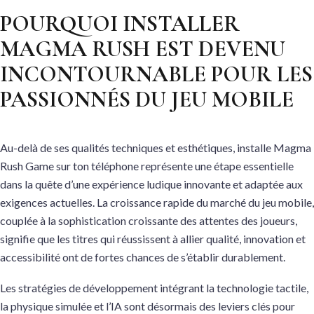
POURQUOI INSTALLER
MAGMA RUSH EST DEVENU
INCONTOURNABLE POUR LES
PASSIONNÉS DU JEU MOBILE
Au-delà de ses qualités techniques et esthétiques, installe Magma
Rush Game sur ton téléphone représente une étape essentielle
dans la quête d’une expérience ludique innovante et adaptée aux
exigences actuelles. La croissance rapide du marché du jeu mobile,
couplée à la sophistication croissante des attentes des joueurs,
signifie que les titres qui réussissent à allier qualité, innovation et
accessibilité ont de fortes chances de s’établir durablement.
Les stratégies de développement intégrant la technologie tactile,
la physique simulée et l’IA sont désormais des leviers clés pour