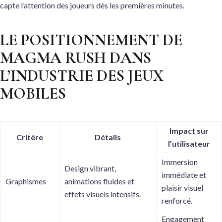
capte l’attention des joueurs dès les premières minutes.
LE POSITIONNEMENT DE
MAGMA RUSH DANS
L’INDUSTRIE DES JEUX
MOBILES
Impact sur
Critère
Détails
l’utilisateur
Immersion
Design vibrant,
immédiate et
Graphismes
animations fluides et
plaisir visuel
effets visuels intensifs.
renforcé.
Engagement