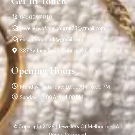
Get In Touch
0450 397 010
jewellery.of.melbourne23@gmail.com
ehsan54moradi@gmail.com
387 Sydney Road, Coburg VIC 3058
Opening Hours
Monday - Saturday: 10:00 AM - 6:00 PM
Sunday: 11:00 AM - 4:00 PM
© Copyright 2026 | Jewellery Of Melbourne | All
Rights Reserved