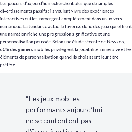
Les joueurs d’aujourd’hui recherchent plus que de simples
divertissements passifs ; ils veulent vivre des expériences
interactives qui les immergent complètement dans un univers
numérique. La tendance actuelle favorise donc des jeux qui offrent
une narration riche, une progression significative et une
personnalisation poussée. Selon une étude récente de Newzoo,
60% des gamers mobiles privilégient la jouabilité immersive et les
éléments de personnalisation quand ils choisissent leur titre
préféré.
“Les jeux mobiles
performants aujourd’hui
ne se contentent pas
d’être divertissants : ils