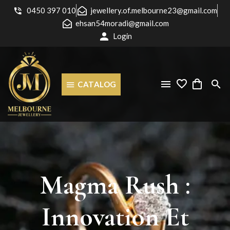
0450 397 010
jewellery.of.melbourne23@gmail.com
ehsan54moradi@gmail.com
Login
CATALOG
Magma
Rush
:
Innovation
Et