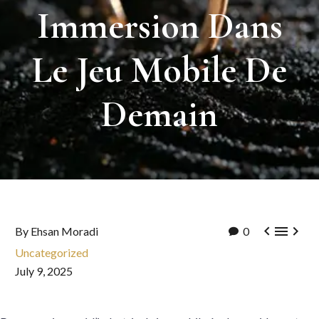
Immersion
Dans
Le
Jeu
Mobile
De
Demain



By Ehsan Moradi
0
Uncategorized
July 9, 2025