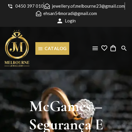
0450 397 010
jewellery.of.melbourne23@gmail.com
ehsan54moradi@gmail.com
Login
CATALOG
McGames
–
Segurança
E