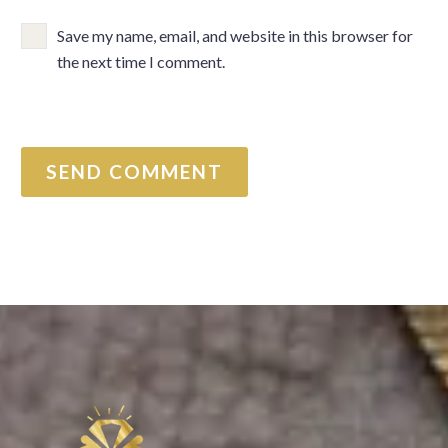
Save my name, email, and website in this browser for
the next time I comment.
SEND COMMENT