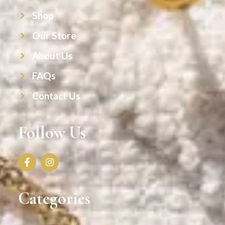
Shop
Our Store
About Us
FAQs
Contact Us
Follow Us
Categories