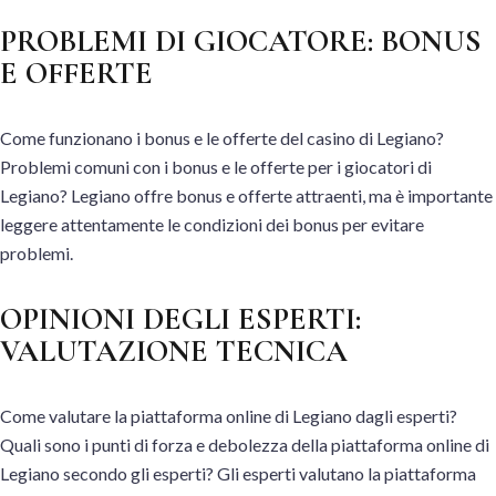
PROBLEMI DI GIOCATORE: BONUS
E OFFERTE
Come funzionano i bonus e le offerte del casino di Legiano?
Problemi comuni con i bonus e le offerte per i giocatori di
Legiano? Legiano offre bonus e offerte attraenti, ma è importante
leggere attentamente le condizioni dei bonus per evitare
problemi.
OPINIONI DEGLI ESPERTI:
VALUTAZIONE TECNICA
Come valutare la piattaforma online di Legiano dagli esperti?
Quali sono i punti di forza e debolezza della piattaforma online di
Legiano secondo gli esperti? Gli esperti valutano la piattaforma