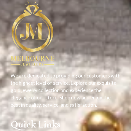
We are dedicated to providing our customers with
the highest level of service. Explore our exquisite
gold jewelry collection and experience the
elegance of our store. Shop now and enjoy the
best in quality, service, and satisfaction.
Quick Links