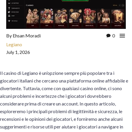

By Ehsan Moradi
0
Legiano
July 1, 2026
Il casino di Legiano è un’opzione sempre più popolare tra i
giocatori italiani che cercano una piattaforma online affidabile e
divertente. Tuttavia, come con qualsiasi casino online, ci sono
alcuni problemi e incertezze che i giocatori dovrebbero
considerare prima di creare un account. In questo articolo,
esploreremo i principali problemi di legittimità e sicurezza, le
recensioni e le opinioni dei giocatori, e forniremo anche alcuni
suggerimenti e risorse utili per aiutare i giocatori a navigare in