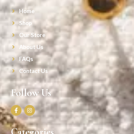
Home
Shop
Our Store
About Us
FAQs
Contact Us
Follow Us
Categories