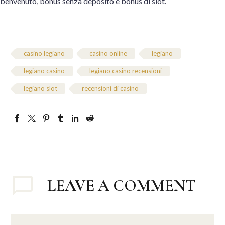
benvenuto, bonus senza deposito e bonus di slot.
casino legiano
casino online
legiano
legiano casino
legiano casino recensioni
legiano slot
recensioni di casino
LEAVE
A COMMENT