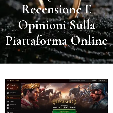
Recensione
E
Opinioni
Sulla
Piattaforma
Online