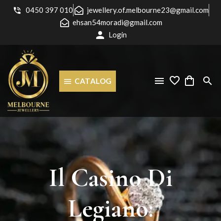
0450 397 010
jewellery.of.melbourne23@gmail.com
ehsan54moradi@gmail.com
Login
CATALOG
Il
Casino
Di
Legiano: