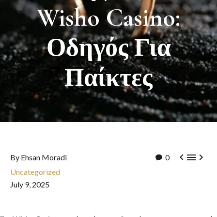
Wisho
Casino:
Οδηγός
Για
Παίκτες



By Ehsan Moradi
0
Uncategorized
July 9, 2025