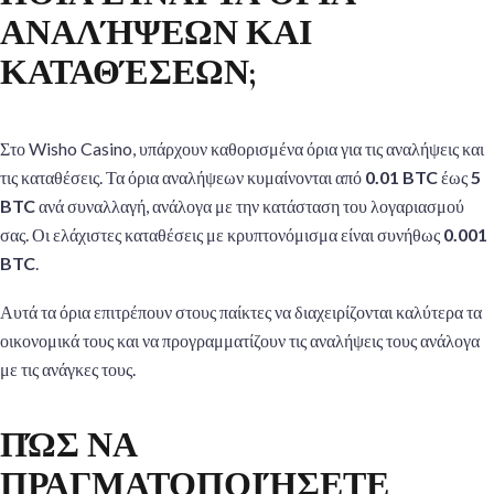
ΑΝΑΛΉΨΕΩΝ ΚΑΙ
ΚΑΤΑΘΈΣΕΩΝ;
Στο Wisho Casino, υπάρχουν καθορισμένα όρια για τις αναλήψεις και
τις καταθέσεις. Τα όρια αναλήψεων κυμαίνονται από
0.01 BTC
έως
5
BTC
ανά συναλλαγή, ανάλογα με την κατάσταση του λογαριασμού
σας. Οι ελάχιστες καταθέσεις με κρυπτονόμισμα είναι συνήθως
0.001
BTC
.
Αυτά τα όρια επιτρέπουν στους παίκτες να διαχειρίζονται καλύτερα τα
οικονομικά τους και να προγραμματίζουν τις αναλήψεις τους ανάλογα
με τις ανάγκες τους.
ΠΏΣ ΝΑ
ΠΡΑΓΜΑΤΟΠΟΙΉΣΕΤΕ