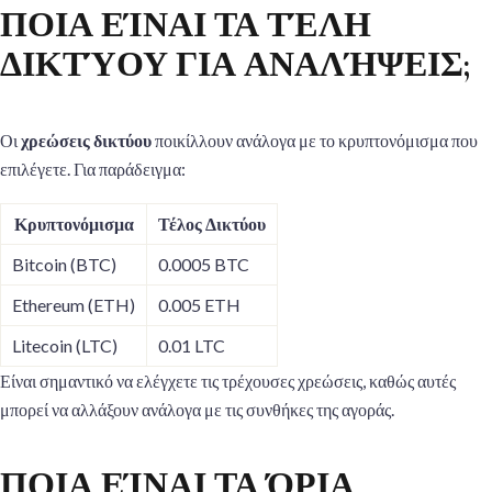
ΠΟΙΑ ΕΊΝΑΙ ΤΑ ΤΈΛΗ
ΔΙΚΤΎΟΥ ΓΙΑ ΑΝΑΛΉΨΕΙΣ;
Οι
χρεώσεις δικτύου
ποικίλλουν ανάλογα με το κρυπτονόμισμα που
επιλέγετε. Για παράδειγμα:
Κρυπτονόμισμα
Τέλος Δικτύου
Bitcoin (BTC)
0.0005 BTC
Ethereum (ETH)
0.005 ETH
Litecoin (LTC)
0.01 LTC
Είναι σημαντικό να ελέγχετε τις τρέχουσες χρεώσεις, καθώς αυτές
μπορεί να αλλάξουν ανάλογα με τις συνθήκες της αγοράς.
ΠΟΙΑ ΕΊΝΑΙ ΤΑ ΌΡΙΑ