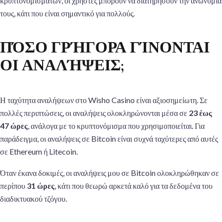
κρυπτονομισμάτων, οι χρήστες μπορούν να διατηρήσουν την ανωνυμία
τους, κάτι που είναι σημαντικό για πολλούς.
ΠΌΣΟ ΓΡΉΓΟΡΑ ΓΊΝΟΝΤΑΙ
ΟΙ ΑΝΑΛΉΨΕΙΣ;
Η ταχύτητα αναλήψεων στο Wisho Casino είναι αξιοσημείωτη. Σε
πολλές περιπτώσεις, οι αναλήψεις ολοκληρώνονται μέσα σε
23 έως
47 ώρες
, ανάλογα με το κρυπτονόμισμα που χρησιμοποιείται. Για
παράδειγμα, οι αναλήψεις σε Bitcoin είναι συχνά ταχύτερες από αυτές
σε Ethereum ή Litecoin.
Όταν έκανα δοκιμές, οι αναλήψεις μου σε Bitcoin ολοκληρώθηκαν σε
περίπου
31 ώρες
, κάτι που θεωρώ αρκετά καλό για τα δεδομένα του
διαδικτυακού τζόγου.