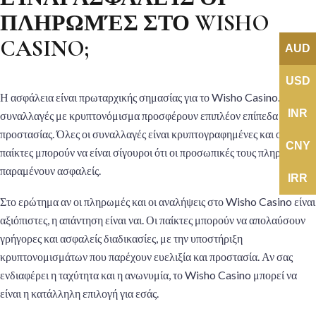
ΠΛΗΡΩΜΈΣ ΣΤΟ WISHO
CASINO;
AUD
USD
Η ασφάλεια είναι πρωταρχικής σημασίας για το Wisho Casino. Οι
INR
συναλλαγές με κρυπτονόμισμα προσφέρουν επιπλέον επίπεδα
προστασίας. Όλες οι συναλλαγές είναι κρυπτογραφημένες και οι
CNY
παίκτες μπορούν να είναι σίγουροι ότι οι προσωπικές τους πληροφορίες
παραμένουν ασφαλείς.
IRR
Στο ερώτημα αν οι πληρωμές και οι αναλήψεις στο Wisho Casino είναι
αξιόπιστες, η απάντηση είναι ναι. Οι παίκτες μπορούν να απολαύσουν
γρήγορες και ασφαλείς διαδικασίες, με την υποστήριξη
κρυπτονομισμάτων που παρέχουν ευελιξία και προστασία. Αν σας
ενδιαφέρει η ταχύτητα και η ανωνυμία, το Wisho Casino μπορεί να
είναι η κατάλληλη επιλογή για εσάς.