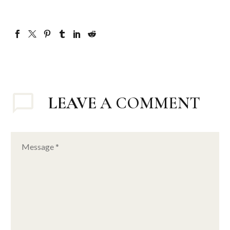
LEAVE
A COMMENT