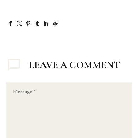
LEAVE
A COMMENT