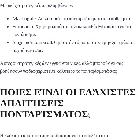
Μερικές στρατηγικές περιλαμβάνουν:
Martingale: Διπλασιάστε το ποντάρισμα μετά από κάθε ήττα.
Fibonacci: Χρησιμοποιήστε την ακολουθία Fibonacci για το
ποντάρισμα.
Διαχείριση bankroll: Ορίστε ένα όριο, ώστε να μην ξεπεράσετε
τα χρήματα σας.
Αυτές οι στρατηγικές δεν εγγυώνται νίκες, αλλά μπορούν να σας
βοηθήσουν να διαχειριστείτε καλύτερα τα πονταρίσματά σας.
ΠΟΙΕΣ ΕΊΝΑΙ ΟΙ ΕΛΆΧΙΣΤΕΣ
ΑΠΑΙΤΉΣΕΙΣ
ΠΟΝΤΑΡΊΣΜΑΤΟΣ;
Η ελάχιστη απαίτηση πονταρίσματος για τη ρουλέτα στο