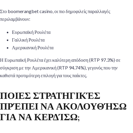
Στο boomerangbet casino, οι πιο δημοφιλείς παραλλαγές
περιλαμβάνουν:
Ευρωπαϊκή Ρουλέτα
Γαλλική Ρουλέτα
Αμερικανική Ρουλέτα
Η Ευρωπαϊκή Ρουλέτα έχει καλύτερη απόδοση (RTP 97.3%) σε
σύγκριση με την Αμερικανική (RTP 94.74%), γεγονός που την
καθιστά προτιμότερη επιλογή για τους παίκτες.
ΠΟΙΕΣ ΣΤΡΑΤΗΓΙΚΈΣ
ΠΡΈΠΕΙ ΝΑ ΑΚΟΛΟΥΘΉΣΩ
ΓΙΑ ΝΑ ΚΕΡΔΊΣΩ;