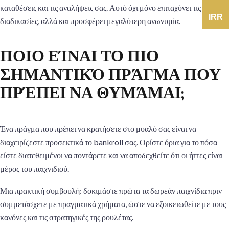
καταθέσεις και τις αναλήψεις σας. Αυτό όχι μόνο επιταχύνει τις
IRR
διαδικασίες, αλλά και προσφέρει μεγαλύτερη ανωνυμία.
ΠΟΙΟ ΕΊΝΑΙ ΤΟ ΠΙΟ
ΣΗΜΑΝΤΙΚΌ ΠΡΆΓΜΑ ΠΟΥ
ΠΡΈΠΕΙ ΝΑ ΘΥΜΆΜΑΙ;
Ένα πράγμα που πρέπει να κρατήσετε στο μυαλό σας είναι να
διαχειρίζεστε προσεκτικά το bankroll σας. Ορίστε όρια για το πόσα
είστε διατεθειμένοι να ποντάρετε και να αποδεχθείτε ότι οι ήττες είναι
μέρος του παιχνιδιού.
Μια πρακτική συμβουλή: δοκιμάστε πρώτα τα δωρεάν παιχνίδια πριν
συμμετάσχετε με πραγματικά χρήματα, ώστε να εξοικειωθείτε με τους
κανόνες και τις στρατηγικές της ρουλέτας.