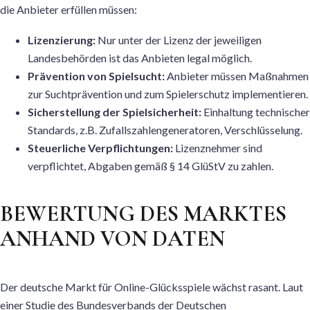
die Anbieter erfüllen müssen:
Lizenzierung:
Nur unter der Lizenz der jeweiligen
Landesbehörden ist das Anbieten legal möglich.
Prävention von Spielsucht:
Anbieter müssen Maßnahmen
zur Suchtprävention und zum Spielerschutz implementieren.
Sicherstellung der Spielsicherheit:
Einhaltung technischer
Standards, z.B. Zufallszahlengeneratoren, Verschlüsselung.
Steuerliche Verpflichtungen:
Lizenznehmer sind
verpflichtet, Abgaben gemäß § 14 GlüStV zu zahlen.
BEWERTUNG DES MARKTES
ANHAND VON DATEN
Der deutsche Markt für Online-Glücksspiele wächst rasant. Laut
einer Studie des Bundesverbands der Deutschen