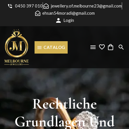
0450 397 010
jewellery.of.melbourne23@gmail.com
ehsan54moradi@gmail.com
Login
CATALOG
Rechtliche
Grundlagen
Und