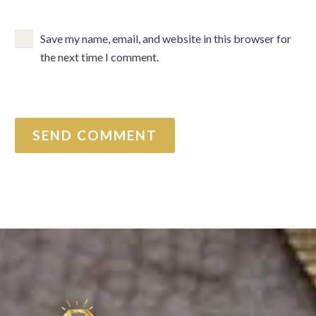
Save my name, email, and website in this browser for
the next time I comment.
SEND COMMENT