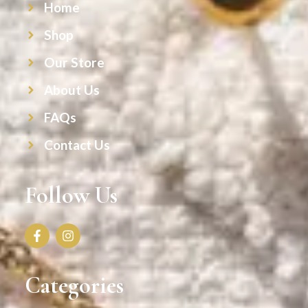
Home
Shop
Our Store
About Us
FAQs
Contact Us
Follow Us
Categories