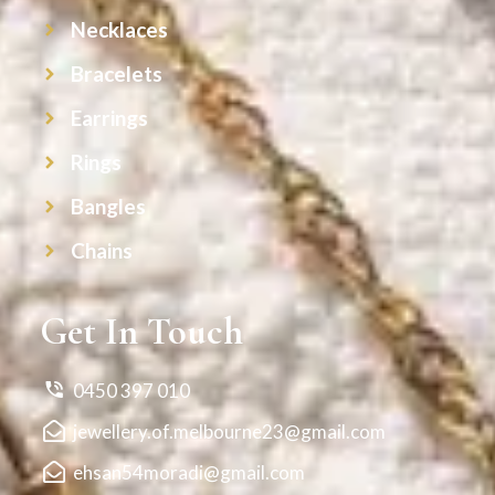
Necklaces
Bracelets
Earrings
Rings
Bangles
Chains
Get In Touch
0450 397 010
jewellery.of.melbourne23@gmail.com
ehsan54moradi@gmail.com