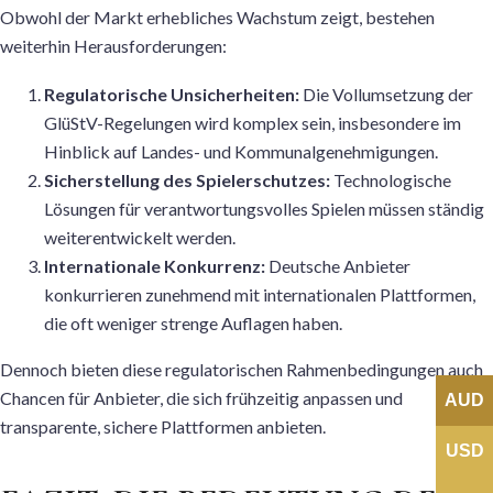
Obwohl der Markt erhebliches Wachstum zeigt, bestehen
weiterhin Herausforderungen:
Regulatorische Unsicherheiten:
Die Vollumsetzung der
GlüStV-Regelungen wird komplex sein, insbesondere im
Hinblick auf Landes- und Kommunalgenehmigungen.
Sicherstellung des Spielerschutzes:
Technologische
Lösungen für verantwortungsvolles Spielen müssen ständig
weiterentwickelt werden.
Internationale Konkurrenz:
Deutsche Anbieter
konkurrieren zunehmend mit internationalen Plattformen,
die oft weniger strenge Auflagen haben.
Dennoch bieten diese regulatorischen Rahmenbedingungen auch
Chancen für Anbieter, die sich frühzeitig anpassen und
AUD
transparente, sichere Plattformen anbieten.
USD