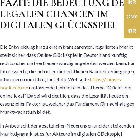
FAZIT: DIE BEDEUTUNG DER
INR
LEGALEN CHANCEN IM
CNY
DIGITALEN GLÜCKSSPIEL
IRR
Die Entwicklung hin zu einem transparenten, regulierten Markt
stellt sicher, dass Online-Glücksspiel in Deutschland künftig
rechtssicher und vertrauenswürdig angeboten werden kann. Für
Interessierte, die sich über die rechtlichen Rahmenbedingungen
informieren möchten, bietet die Webseite
https://ramses-
book.com.de
umfassende Einblicke in das Thema “Glücksspiel
online legal”. Dabei wird deutlich, dass die Legalität heute ein
essenzieller Faktor ist, welcher das Fundament für nachhaltigen
Marktwachstum bildet.
In Anbetracht der gesetzlichen Neuerungen und der steigenden
Marktdynamik ist es für Akteure im digitalen Glücksspiel