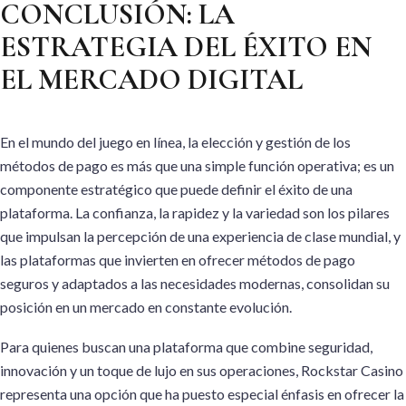
CONCLUSIÓN: LA
ESTRATEGIA DEL ÉXITO EN
EL MERCADO DIGITAL
En el mundo del juego en línea, la elección y gestión de los
métodos de pago es más que una simple función operativa; es un
componente estratégico que puede definir el éxito de una
plataforma. La confianza, la rapidez y la variedad son los pilares
que impulsan la percepción de una experiencia de clase mundial, y
las plataformas que invierten en ofrecer métodos de pago
seguros y adaptados a las necesidades modernas, consolidan su
posición en un mercado en constante evolución.
Para quienes buscan una plataforma que combine seguridad,
innovación y un toque de lujo en sus operaciones, Rockstar Casino
representa una opción que ha puesto especial énfasis en ofrecer la