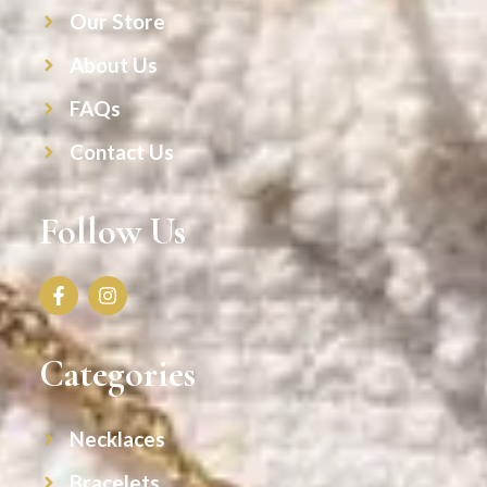
Our Store
About Us
FAQs
Contact Us
Follow Us
Categories
Necklaces
Bracelets