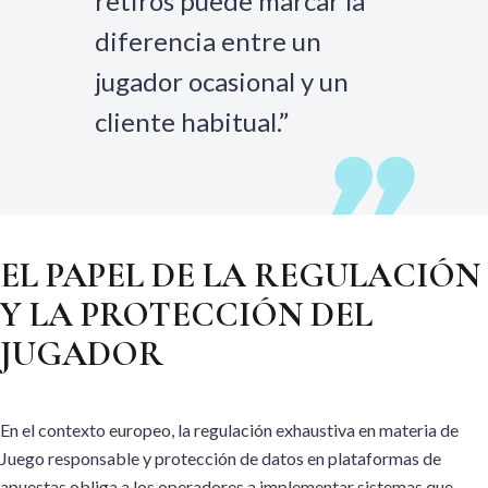
retiros puede marcar la
diferencia entre un
jugador ocasional y un
cliente habitual.”
EL PAPEL DE LA REGULACIÓN
Y LA PROTECCIÓN DEL
JUGADOR
En el contexto europeo, la regulación exhaustiva en materia de
Juego responsable y protección de datos en plataformas de
apuestas obliga a los operadores a implementar sistemas que