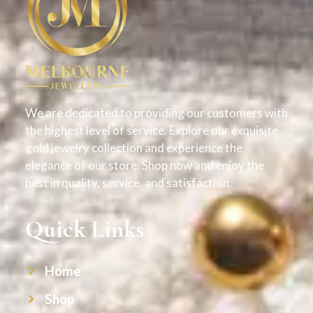
We are dedicated to providing our customers with
the highest level of service. Explore our exquisite
gold jewelry collection and experience the
elegance of our store. Shop now and enjoy the
best in quality, service, and satisfaction.
Quick Links
Home
Shop