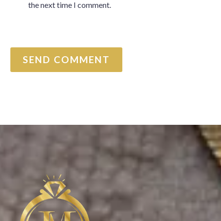
the next time I comment.
SEND COMMENT