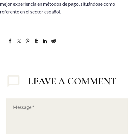
mejor experiencia en métodos de pago, situándose como
referente en el sector español.
LEAVE
A COMMENT