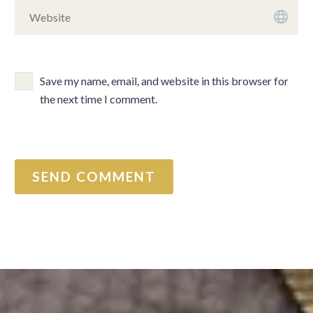
Save my name, email, and website in this browser for
the next time I comment.
SEND COMMENT