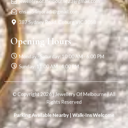
jewellery.of.melbourne23@gmail.com
ehsan54moradi@gmail.com
387 Sydney Road, Coburg VIC 3058
Opening Hours
Monday - Saturday: 10:00 AM - 6:00 PM
Sunday: 11:00 AM - 4:00 PM
© Copyright 2026 | Jewellery Of Melbourne | All
Rights Reserved
Parking Available Nearby | Walk-Ins Welcome