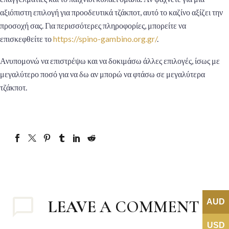
αξιόπιστη επιλογή για προοδευτικά τζάκποτ, αυτό το καζίνο αξίζει την
προσοχή σας. Για περισσότερες πληροφορίες, μπορείτε να
επισκεφθείτε το
https://spino-gambino.org.gr/
.
Ανυπομονώ να επιστρέψω και να δοκιμάσω άλλες επιλογές, ίσως με
μεγαλύτερο ποσό για να δω αν μπορώ να φτάσω σε μεγαλύτερα
τζάκποτ.
LEAVE
A COMMENT
AUD
USD