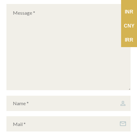
INR
CNY
IRR