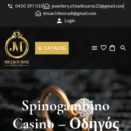
0450 397 010
jewellery.of.melbourne23@gmail.com
ehsan54moradi@gmail.com
Login
CATALOG
Spinogambino
Casino
–
Οδηγός