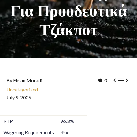
Για
Προοδευτικά
Τζάκποτ



By Ehsan Moradi
0
Uncategorized
July 9, 2025
RTP
96.3%
Wagering Requirements
35x