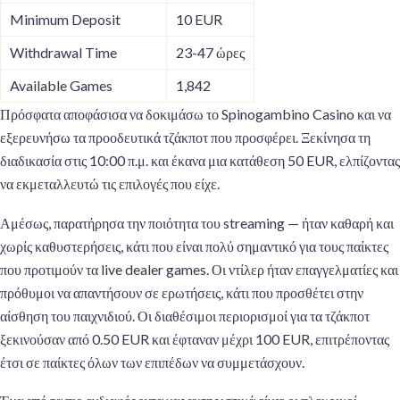
Minimum Deposit
10 EUR
Withdrawal Time
23-47 ώρες
Available Games
1,842
Πρόσφατα αποφάσισα να δοκιμάσω το Spinogambino Casino και να
εξερευνήσω τα προοδευτικά τζάκποτ που προσφέρει. Ξεκίνησα τη
διαδικασία στις 10:00 π.μ. και έκανα μια κατάθεση 50 EUR, ελπίζοντας
να εκμεταλλευτώ τις επιλογές που είχε.
Αμέσως, παρατήρησα την ποιότητα του streaming — ήταν καθαρή και
χωρίς καθυστερήσεις, κάτι που είναι πολύ σημαντικό για τους παίκτες
που προτιμούν τα live dealer games. Οι ντίλερ ήταν επαγγελματίες και
πρόθυμοι να απαντήσουν σε ερωτήσεις, κάτι που προσθέτει στην
αίσθηση του παιχνιδιού. Οι διαθέσιμοι περιορισμοί για τα τζάκποτ
ξεκινούσαν από 0.50 EUR και έφταναν μέχρι 100 EUR, επιτρέποντας
έτσι σε παίκτες όλων των επιπέδων να συμμετάσχουν.