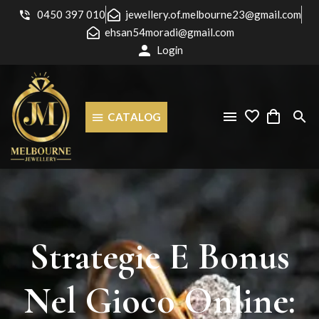
0450 397 010
jewellery.of.melbourne23@gmail.com
ehsan54moradi@gmail.com
Login
CATALOG
Strategie
E
Bonus
Nel
Gioco
Online: