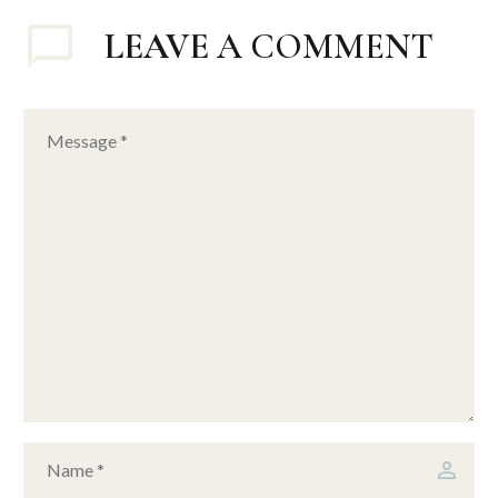
LEAVE
A COMMENT