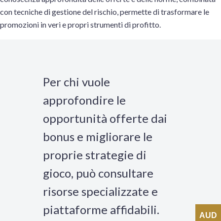
con tecniche di gestione del rischio, permette di trasformare le
promozioni in veri e propri strumenti di profitto.
Per chi vuole
approfondire le
opportunità offerte dai
bonus e migliorare le
proprie strategie di
gioco, può consultare
risorse specializzate e
piattaforme affidabili.
AUD