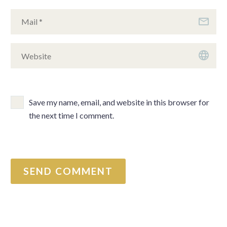
Save my name, email, and website in this browser for
the next time I comment.
SEND COMMENT