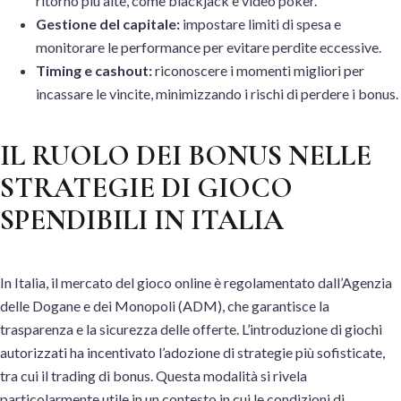
ritorno più alte, come blackjack e video poker.
Gestione del capitale:
impostare limiti di spesa e
monitorare le performance per evitare perdite eccessive.
Timing e cashout:
riconoscere i momenti migliori per
incassare le vincite, minimizzando i rischi di perdere i bonus.
IL RUOLO DEI BONUS NELLE
STRATEGIE DI GIOCO
SPENDIBILI IN ITALIA
In Italia, il mercato del gioco online è regolamentato dall’Agenzia
delle Dogane e dei Monopoli (ADM), che garantisce la
trasparenza e la sicurezza delle offerte. L’introduzione di giochi
autorizzati ha incentivato l’adozione di strategie più sofisticate,
tra cui il trading di bonus. Questa modalità si rivela
particolarmente utile in un contesto in cui le condizioni di