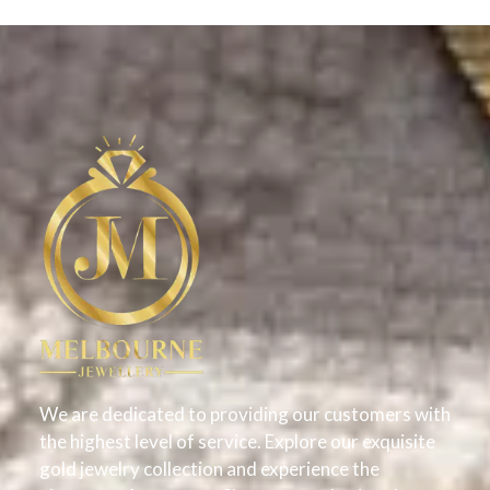
We are dedicated to providing our customers with
the highest level of service. Explore our exquisite
gold jewelry collection and experience the