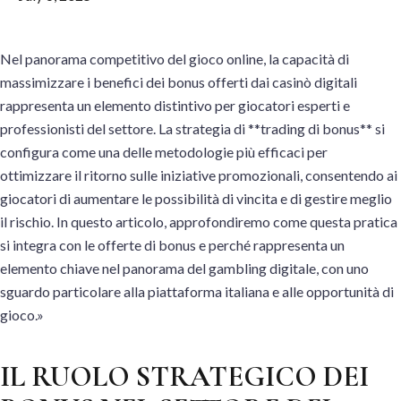
Nel panorama competitivo del gioco online, la capacità di
massimizzare i benefici dei bonus offerti dai casinò digitali
rappresenta un elemento distintivo per giocatori esperti e
professionisti del settore. La strategia di **trading di bonus** si
configura come una delle metodologie più efficaci per
ottimizzare il ritorno sulle iniziative promozionali, consentendo ai
giocatori di aumentare le possibilità di vincita e di gestire meglio
il rischio. In questo articolo, approfondiremo come questa pratica
si integra con le offerte di bonus e perché rappresenta un
elemento chiave nel panorama del gambling digitale, con uno
sguardo particolare alla piattaforma italiana e alle opportunità di
gioco.»
IL RUOLO STRATEGICO DEI