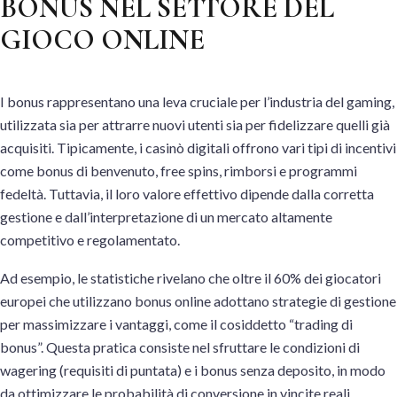
BONUS NEL SETTORE DEL
GIOCO ONLINE
I bonus rappresentano una leva cruciale per l’industria del gaming,
utilizzata sia per attrarre nuovi utenti sia per fidelizzare quelli già
acquisiti. Tipicamente, i casinò digitali offrono vari tipi di incentivi
come bonus di benvenuto, free spins, rimborsi e programmi
fedeltà. Tuttavia, il loro valore effettivo dipende dalla corretta
gestione e dall’interpretazione di un mercato altamente
competitivo e regolamentato.
Ad esempio, le statistiche rivelano che oltre il 60% dei giocatori
europei che utilizzano bonus online adottano strategie di gestione
per massimizzare i vantaggi, come il cosiddetto “trading di
bonus”. Questa pratica consiste nel sfruttare le condizioni di
wagering (requisiti di puntata) e i bonus senza deposito, in modo
da ottimizzare le probabilità di conversione in vincite reali.