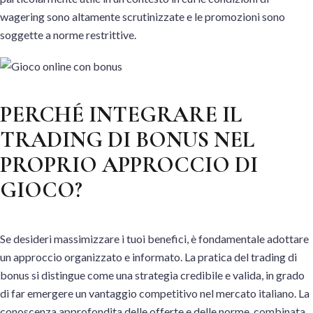
wagering sono altamente scrutinizzate e le promozioni sono
soggette a norme restrittive.
PERCHÉ INTEGRARE IL
TRADING DI BONUS NEL
PROPRIO APPROCCIO DI
GIOCO?
Se desideri massimizzare i tuoi benefici, è fondamentale adottare
un approccio organizzato e informato. La pratica del trading di
bonus si distingue come una strategia credibile e valida, in grado
di far emergere un vantaggio competitivo nel mercato italiano. La
conoscenza approfondita delle offerte e delle norme, combinata