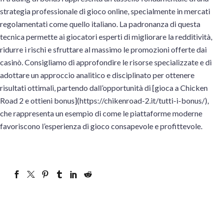
strategia professionale di gioco online, specialmente in mercati
regolamentati come quello italiano. La padronanza di questa
tecnica permette ai giocatori esperti di migliorare la redditività,
ridurre i rischi e sfruttare al massimo le promozioni offerte dai
casinò. Consigliamo di approfondire le risorse specializzate e di
adottare un approccio analitico e disciplinato per ottenere
risultati ottimali, partendo dall’opportunità di [gioca a Chicken
Road 2 e ottieni bonus](https://chikenroad-2.it/tutti-i-bonus/),
che rappresenta un esempio di come le piattaforme moderne
favoriscono l’esperienza di gioco consapevole e profittevole.