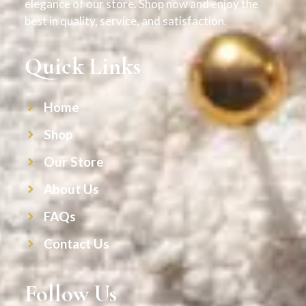
elegance of our store. Shop now and enjoy the
best in quality, service, and satisfaction.
Quick Links
Home
Shop
Our Store
About Us
FAQs
Contact Us
Follow Us