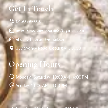
Get In Touch
0450 397 010
jewellery.of.melbourne23@gmail.com
ehsan54moradi@gmail.com
387 Sydney Road, Coburg VIC 3058
Opening Hours
Monday - Saturday: 10:00 AM - 6:00 PM
Sunday: 11:00 AM - 4:00 PM