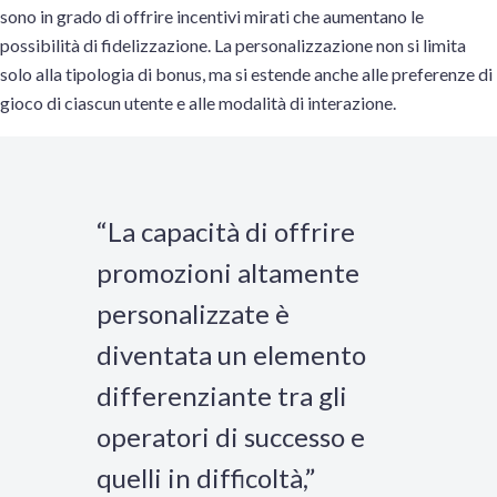
sono in grado di offrire incentivi mirati che aumentano le
possibilità di fidelizzazione. La personalizzazione non si limita
solo alla tipologia di bonus, ma si estende anche alle preferenze di
gioco di ciascun utente e alle modalità di interazione.
“La capacità di offrire
promozioni altamente
personalizzate è
diventata un elemento
differenziante tra gli
operatori di successo e
quelli in difficoltà,”