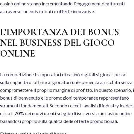
casinò online stanno incrementando l’engagement degli utenti
attraverso incentivi mirati e offerte innovative.
L’IMPORTANZA DEI BONUS
NEL BUSINESS DEL GIOCO
ONLINE
La competizione tra operatori di casinò digitali si gioca spesso
sulla capacità di offrire ai giocatori un’esperienza arricchita senza
compromettere il proprio margine di profitto. In questo scenario, i
bonus di benvenuto e le promozioni temporanee rappresentano
strumenti fondamentali. Secondo recenti analisi di industry leader,
circa il
70%
dei nuovi utenti sceglie di iscriversi a un casinò online
basandosi proprio sulla qualità delle offerte promozionali.
Esistono varie tipologie di bonus: