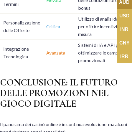
Elevata
delle condizioni di ogni
AUD
Termini
bonus
USD
Utilizzo di analisi dati
Personalizzazione
Critica
per offrire incentivi su
INR
delle Offerte
misura
CNY
Sistemi di IA e API per
Integrazione
Avanzata
ottimizzare le campagne
Tecnologica
IRR
promozionali
CONCLUSIONE: IL FUTURO
DELLE PROMOZIONI NEL
GIOCO DIGITALE
Il panorama dei casinò online è in continua evoluzione, ma alcuni
trend risultano ormai consolidati: