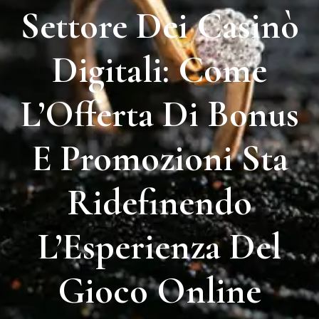
Settore
Dei
Casinò
Digitali:
Come
L’Offerta
Di
Bonus
E
Promozioni
Sta
Ridefinendo
L’Esperienza
Del
Gioco
Online