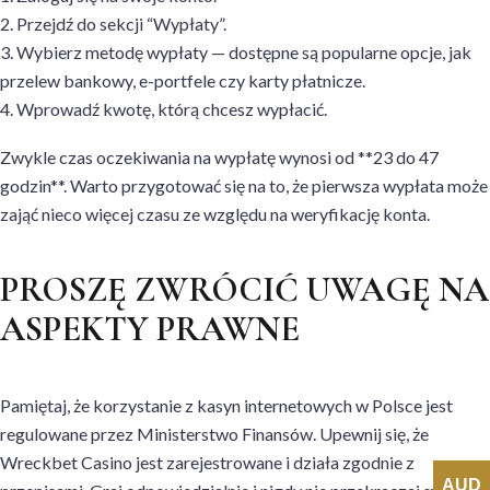
2. Przejdź do sekcji “Wypłaty”.
3. Wybierz metodę wypłaty — dostępne są popularne opcje, jak
przelew bankowy, e-portfele czy karty płatnicze.
4. Wprowadź kwotę, którą chcesz wypłacić.
Zwykle czas oczekiwania na wypłatę wynosi od **23 do 47
godzin**. Warto przygotować się na to, że pierwsza wypłata może
zająć nieco więcej czasu ze względu na weryfikację konta.
PROSZĘ ZWRÓCIĆ UWAGĘ NA
ASPEKTY PRAWNE
Pamiętaj, że korzystanie z kasyn internetowych w Polsce jest
regulowane przez Ministerstwo Finansów. Upewnij się, że
Wreckbet Casino jest zarejestrowane i działa zgodnie z
AUD