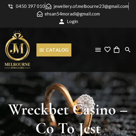
0450 397 010
jewellery.of.melbourne23@gmail.com
ehsan54moradi@gmail.com
Login
CATALOG
Wreckbet
Casino
–
Co
To
Jest