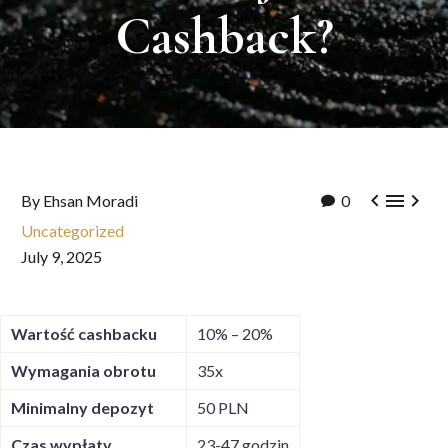
Cashback?



By Ehsan Moradi
0
Uncategorized
July 9, 2025
Wartość cashbacku
10% – 20%
Wymagania obrotu
35x
Minimalny depozyt
50 PLN
Czas wypłaty
23-47 godzin