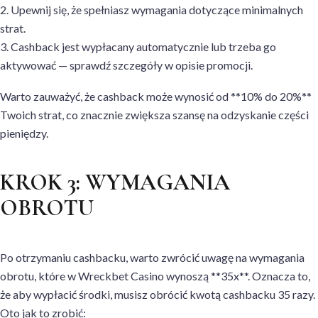
2. Upewnij się, że spełniasz wymagania dotyczące minimalnych
strat.
3. Cashback jest wypłacany automatycznie lub trzeba go
aktywować — sprawdź szczegóły w opisie promocji.
Warto zauważyć, że cashback może wynosić od **10% do 20%**
Twoich strat, co znacznie zwiększa szansę na odzyskanie części
pieniędzy.
KROK 3: WYMAGANIA
OBROTU
Po otrzymaniu cashbacku, warto zwrócić uwagę na wymagania
obrotu, które w Wreckbet Casino wynoszą **35x**. Oznacza to,
że aby wypłacić środki, musisz obrócić kwotą cashbacku 35 razy.
Oto jak to zrobić: