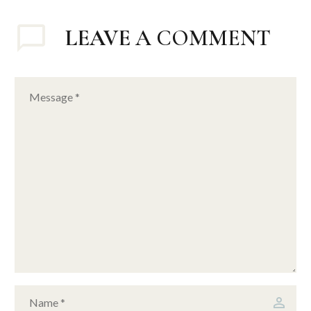
LEAVE
A COMMENT