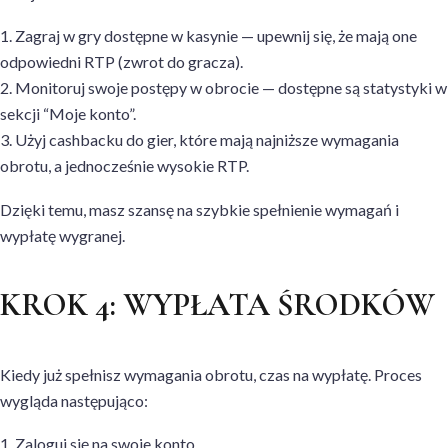
1. Zagraj w gry dostępne w kasynie — upewnij się, że mają one
odpowiedni RTP (zwrot do gracza).
2. Monitoruj swoje postępy w obrocie — dostępne są statystyki w
sekcji “Moje konto”.
3. Użyj cashbacku do gier, które mają najniższe wymagania
obrotu, a jednocześnie wysokie RTP.
Dzięki temu, masz szansę na szybkie spełnienie wymagań i
wypłatę wygranej.
KROK 4: WYPŁATA ŚRODKÓW
Kiedy już spełnisz wymagania obrotu, czas na wypłatę. Proces
wygląda następująco:
1. Zaloguj się na swoje konto.