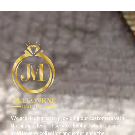
We are dedicated to providing our customers with
the highest level of service. Explore our exquisite
gold jewelry collection and experience the