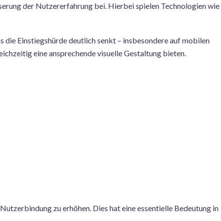
sserung der Nutzererfahrung bei. Hierbei spielen Technologien wie
 die Einstiegshürde deutlich senkt – insbesondere auf mobilen
eichzeitig eine ansprechende visuelle Gestaltung bieten.
 Nutzerbindung zu erhöhen. Dies hat eine essentielle Bedeutung in