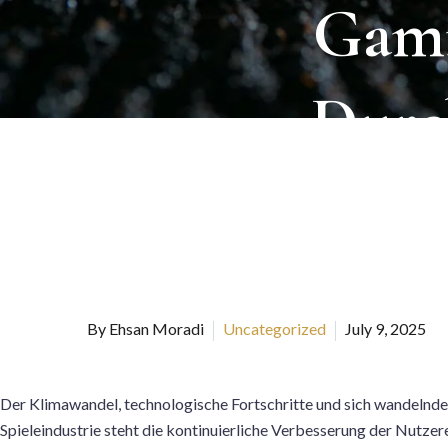
Gami
Durc
By Ehsan Moradi
Uncategorized
July 9, 2025
Der Klimawandel, technologische Fortschritte und sich wandelnde
Spieleindustrie steht die kontinuierliche Verbesserung der Nutzer