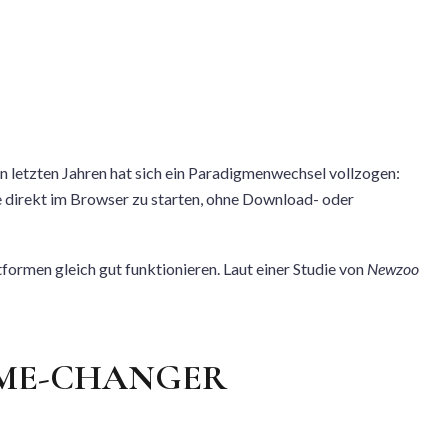
n letzten Jahren hat sich ein Paradigmenwechsel vollzogen:
 direkt im Browser zu starten, ohne Download- oder
tformen gleich gut funktionieren. Laut einer Studie von
Newzoo
AME-CHANGER