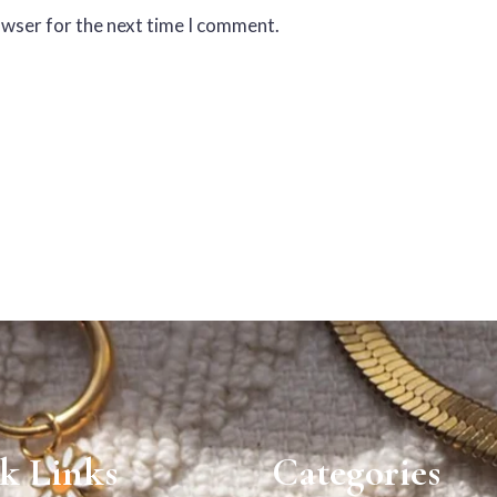
owser for the next time I comment.
k Links
Categories