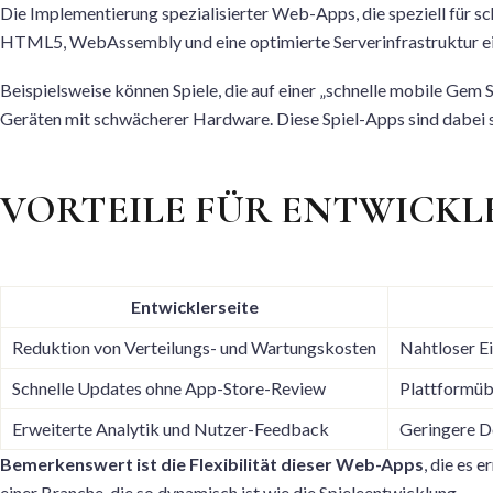
Die Implementierung spezialisierter Web-Apps, die speziell für sc
HTML5, WebAssembly und eine optimierte Serverinfrastruktur ein
Beispielsweise können Spiele, die auf einer „schnelle mobile Gem
Geräten mit schwächerer Hardware. Diese Spiel-Apps sind dabei so k
VORTEILE FÜR ENTWICKL
Entwicklerseite
Reduktion von Verteilungs- und Wartungskosten
Nahtloser Ei
Schnelle Updates ohne App-Store-Review
Plattformüb
Erweiterte Analytik und Nutzer-Feedback
Geringere D
Bemerkenswert ist die Flexibilität dieser Web-Apps
, die es 
einer Branche, die so dynamisch ist wie die Spieleentwicklung.