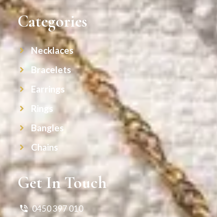
Categories
Necklaces
Bracelets
Earrings
Rings
Bangles
Chains
Get In Touch
0450 397 010