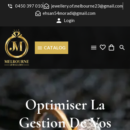
0450 397 010
jewellery.of.melbourne23@gmail.com
ehsan54moradi@gmail.com
Login
CATALOG
Optimiser
La
Gestion
De
Vos