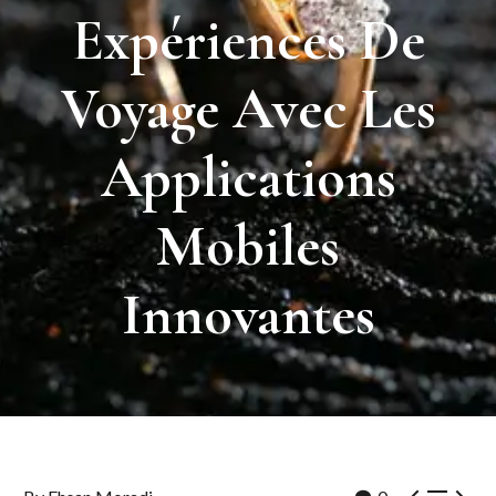
Expériences
De
Voyage
Avec
Les
Applications
Mobiles
Innovantes