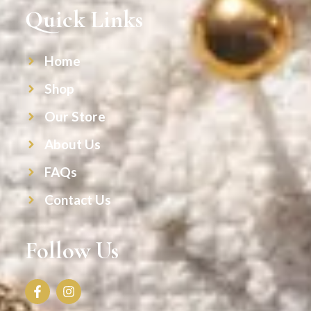
Quick Links
Home
Shop
Our Store
About Us
FAQs
Contact Us
Follow Us