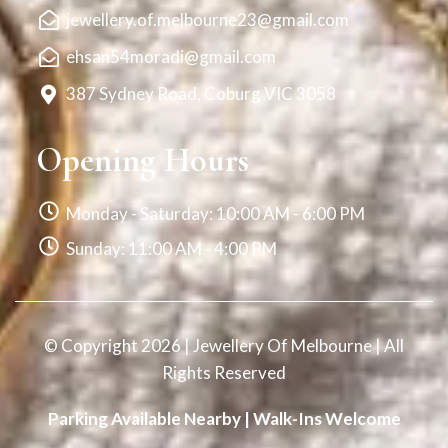
jewellery.of.melbourne23@gmail.com
ehsan54moradi@gmail.com
387 Sydney Road, Coburg VIC 3058
Opening Hours
Monday - Saturday: 10:00 AM - 6:00 PM
Sunday: 11:00 AM - 4:00 PM
© Copyright 2026 | Jewellery Of Melbourne | All
Rights Reserved
Parking Available Nearby | Walk-Ins Welcome