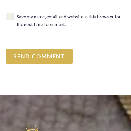
Save my name, email, and website in this browser for
the next time I comment.
SEND COMMENT