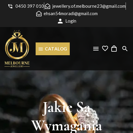
0450 397 010
jewellery.of.melbourne23@gmail.com
ehsan54moradi@gmail.com
Login
CATALOG
Jakie
Są
Wymagania