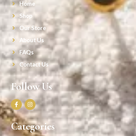
Home
Shop
Our Store
About Us
FAQs
Contact Us
Follow Us
Categories