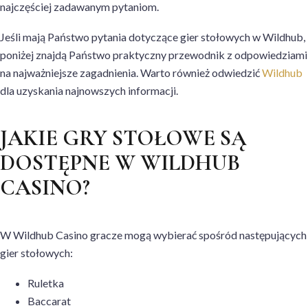
najczęściej zadawanym pytaniom.
Jeśli mają Państwo pytania dotyczące gier stołowych w Wildhub,
poniżej znajdą Państwo praktyczny przewodnik z odpowiedziami
na najważniejsze zagadnienia. Warto również odwiedzić
Wildhub
dla uzyskania najnowszych informacji.
JAKIE GRY STOŁOWE SĄ
DOSTĘPNE W WILDHUB
CASINO?
W Wildhub Casino gracze mogą wybierać spośród następujących
gier stołowych:
Ruletka
Baccarat