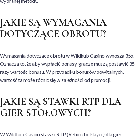
wybranej metody.
JAKIE SĄ WYMAGANIA
DOTYCZĄCE OBROTU?
Wymagania dotyczące obrotu w Wildhub Casino wynoszą 35x.
Oznacza to, że aby wypłacić bonusy, gracze muszą postawić 35
razy wartość bonusu. W przypadku bonusów powitalnych,
wartość ta może różnić się w zależności od promocji.
JAKIE SĄ STAWKI RTP DLA
GIER STOŁOWYCH?
W Wildhub Casino stawki RTP (Return to Player) dla gier