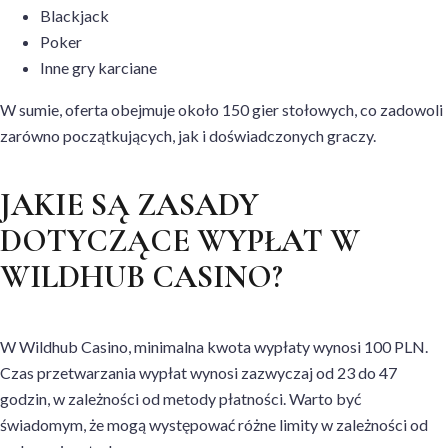
Blackjack
Poker
Inne gry karciane
W sumie, oferta obejmuje około 150 gier stołowych, co zadowoli
zarówno początkujących, jak i doświadczonych graczy.
JAKIE SĄ ZASADY
DOTYCZĄCE WYPŁAT W
WILDHUB CASINO?
W Wildhub Casino, minimalna kwota wypłaty wynosi 100 PLN.
Czas przetwarzania wypłat wynosi zazwyczaj od 23 do 47
godzin, w zależności od metody płatności. Warto być
świadomym, że mogą występować różne limity w zależności od