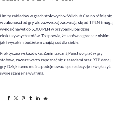
Limity zakładów w grach stołowych w Wildhub Casino różnią się
w zależności od gry, ale zazwyczaj zaczynają się od 1 PLN i mogą
wynosić nawet do 5,000 PLN w przypadku bardziej
ekskluzywnych stołów. To sprawia, że zarówno gracze z niskim,
jak i wysokim budżetem znajdą coś dla siebie.
Praktyczna wskazówka: Zanim zaczną Państwo grać w gry
stołowe, zawsze warto zapoznać się z zasadami oraz RTP danej
gry. Dzięki temu można podejmować lepsze decyzje i zwiększyć
swoje szanse na wygraną.