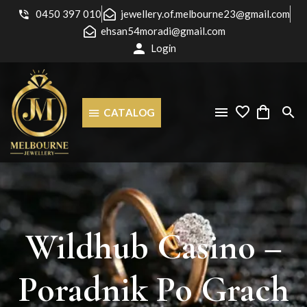
0450 397 010
jewellery.of.melbourne23@gmail.com
ehsan54moradi@gmail.com
Login
CATALOG
Wildhub
Casino
–
Poradnik
Po
Grach