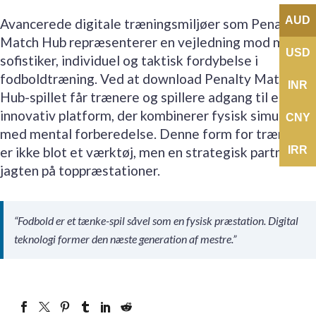
AUD
Avancerede digitale træningsmiljøer som Penalty
Match Hub repræsenterer en vejledning mod mere
USD
sofistiker, individuel og taktisk fordybelse i
fodboldtræning. Ved at download Penalty Match
INR
Hub-spillet får trænere og spillere adgang til en
innovativ platform, der kombinerer fysisk simulation
CNY
med mental forberedelse. Denne form for træning
er ikke blot et værktøj, men en strategisk partner i
IRR
jagten på toppræstationer.
“Fodbold er et tænke-spil såvel som en fysisk præstation. Digital
teknologi former den næste generation af mestre.”