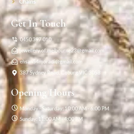
Chains
Get In Touch
0450 397 010
jewellery.of.melbourne23@gmail.com
ehsan54moradi@gmail.com
387 Sydney Road, Coburg VIC 3058
Opening Hours
Monday - Saturday: 10:00 AM - 6:00 PM
Sunday: 11:00 AM - 4:00 PM