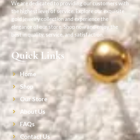
We are dedicated to providing our customers with
the highest level of service. Explore our exquisite
gold jewelry collection and experience the
elegance of our store. Shop now and enjoy the
best in quality, service, and satisfaction.
Quick Links
Home
Shop
Our Store
About Us
FAQs
Contact Us