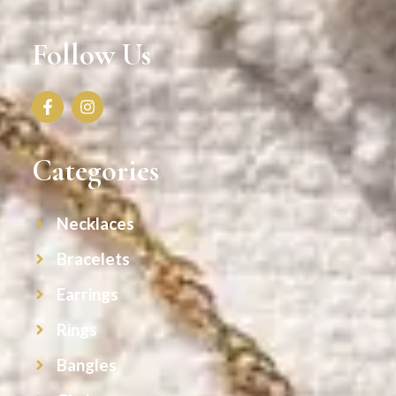
Follow Us
Categories
Necklaces
Bracelets
Earrings
Rings
Bangles