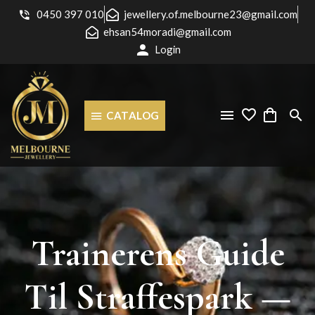
0450 397 010
jewellery.of.melbourne23@gmail.com
ehsan54moradi@gmail.com
Login
CATALOG
Trainerens
Guide
Til
Straffespark
—